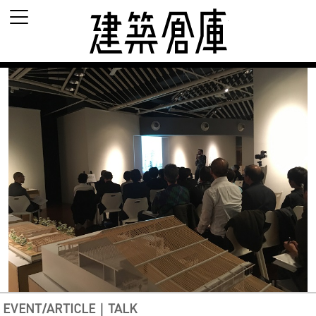
建築倉庫 archi-d
EVENT/ARTICLE｜TALK