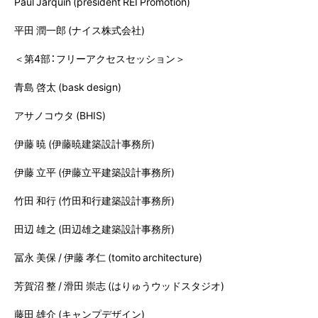
Paul Jarquin (president REI Promotion)
平田 潤一郎 (ナイス株式会社)
＜第4部：フリーアクセスセッション＞
青島 啓太 (bask design)
アサノコウタ (BHIS)
伊藤 暁 (伊藤暁建築設計事務所)
伊藤 立平 (伊藤立平建築設計事務所)
竹田 和行 (竹田和行建築設計事務所)
田辺 雄之 (田辺雄之建築設計事務所)
冨永 美保 / 伊藤 孝仁 (tomito architecture)
芳賀沼 整 / 滑田 崇志 (はりゅうウッドスタジオ)
藤田 雄介 (キャンプデザイン)