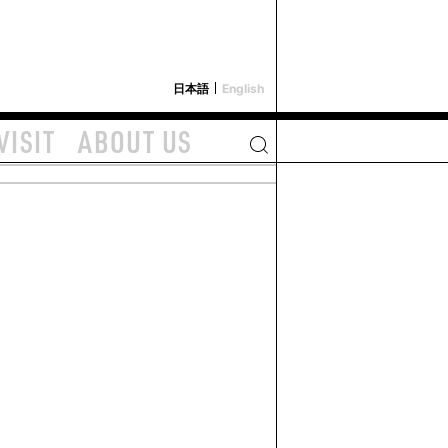
i-depot
日本語
English
VISIT
ABOUT US