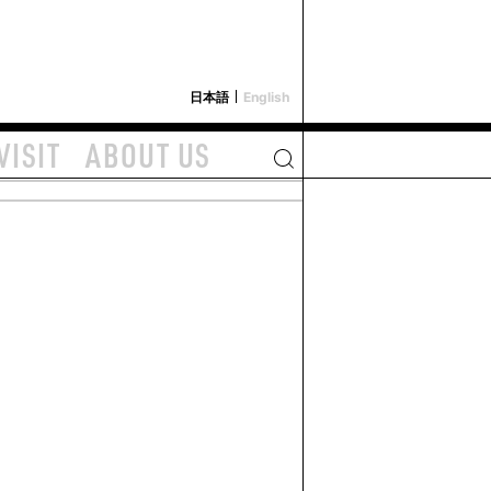
i-depot
日本語
English
VISIT
ABOUT US