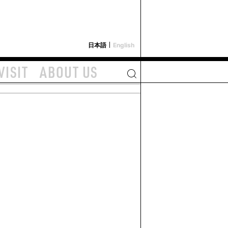
i-depot
日本語
English
VISIT
ABOUT US