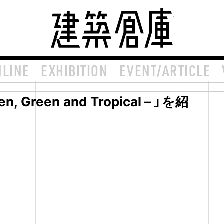
建築倉庫 arch
NLINE
EXHIBITION
EVENT/ARTICLE
 Green and Tropical – 」を紹