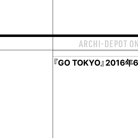
ARCHI-DEPOT O
『GO TOKYO』201