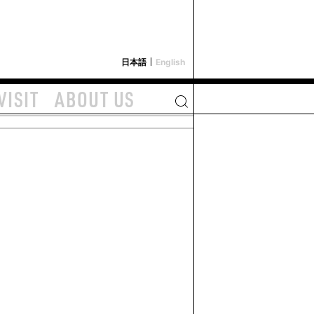
i-depot
日本語
English
VISIT
ABOUT US