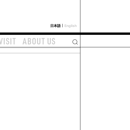
i-depot
日本語
English
VISIT
ABOUT US