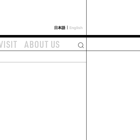
i-depot
日本語
English
VISIT
ABOUT US