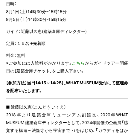
日時：
8月1日（土）14時30分−15時15分
9月5日（土）14時30分-15時15分
ガイド：近藤以久恵(建築倉庫ディレクター)
定員：１５名 ※先着順
料金：無料
※ご参加には入館料がかかります。
こちら
からガイドツアー開催
日の［建築倉庫チケット］をご購入下さい。
【
参加方法
】
当日14:15～14:25にWHAT MUSEUM受付にて整理券
を配布いたします。
■ 近藤以久恵（こんどう いくえ）
2018年より建築倉庫ミュージアム副館長、2020年WHAT
MUSEUM 建築倉庫ディレクターとして、2024年開催の企画展「感
覚する構造 – 法隆寺から宇宙まで -」をはじめ、「ガウディをはか